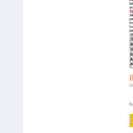
k
an
O
ak
pe
in
to
pe
o
S
G
M
M
P
I
K