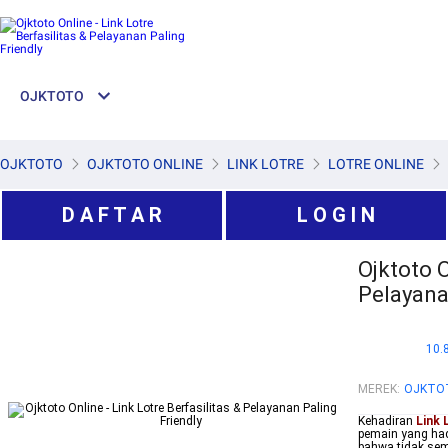
OJKTOTO
OJKTOTO
OJKTOTO ONLINE
LINK LOTRE
LOTRE ONLINE
D A F T A R
L O G I N
Ojktoto O
Pelayana
10.
MEREK
:
OJKTO
Kehadiran
Link 
pemain yang ha
bahwa tidak sem