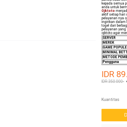
kepada semua p
anda untuk berm
Ojktoto
menjadi 
aktif setiap har
pelayanan nya o
inginkan dalam 
togel dari berba
pelayanan yang 
ojktoto agar m
SERVER
MEREK
GAME POPULE
MINIMAL BET
METODE PEM
Pengguna
IDR 89
IDR 350.000-
Kuantitas