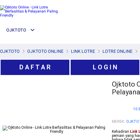
OJKTOTO
OJKTOTO
OJKTOTO ONLINE
LINK LOTRE
LOTRE ONLINE
D A F T A R
L O G I N
Ojktoto O
Pelayana
10.
MEREK
:
OJKTO
Kehadiran
Link 
pemain yang ha
bahwa tidak sem