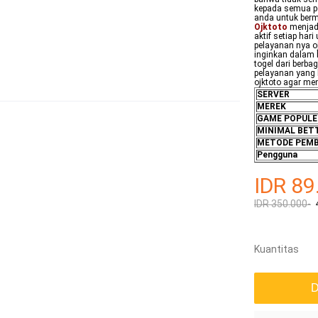
kepada semua p
anda untuk berm
Ojktoto
menjadi 
aktif setiap har
pelayanan nya o
inginkan dalam 
togel dari berba
pelayanan yang 
ojktoto agar m
SERVER
MEREK
GAME POPULE
MINIMAL BET
METODE PEM
Pengguna
IDR 89
IDR 350.000-
Kuantitas