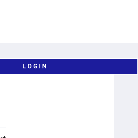
L O G I N
amah