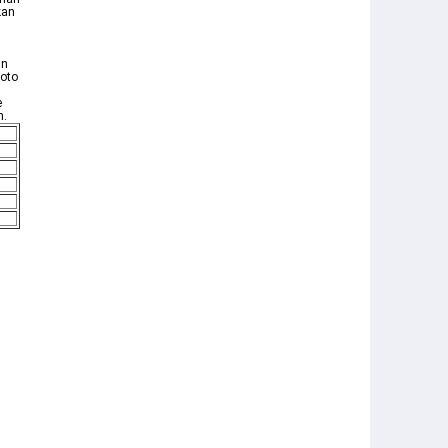
kan
g
an
toto
e
n.