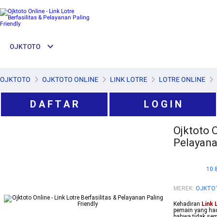
OJKTOTO
OJKTOTO
OJKTOTO ONLINE
LINK LOTRE
LOTRE ONLINE
D A F T A R
L O G I N
Ojktoto O
Pelayana
10.
MEREK
:
OJKTO
Kehadiran
Link 
pemain yang ha
bahwa tidak sem