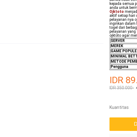
kepada semua p
anda untuk berm
Ojktoto
menjadi 
aktif setiap har
pelayanan nya o
inginkan dalam 
togel dari berba
pelayanan yang 
ojktoto agar m
SERVER
MEREK
GAME POPULE
MINIMAL BET
METODE PEM
Pengguna
IDR 89
IDR 350.000-
Kuantitas