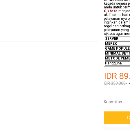
kepada semua p
anda untuk berm
Ojktoto
menjadi 
aktif setiap har
pelayanan nya o
inginkan dalam 
togel dari berba
pelayanan yang 
ojktoto agar m
SERVER
MEREK
GAME POPULE
MINIMAL BET
METODE PEM
Pengguna
IDR 89
IDR 350.000-
Kuantitas