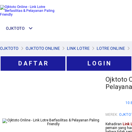
OJKTOTO
OJKTOTO
OJKTOTO ONLINE
LINK LOTRE
LOTRE ONLINE
D A F T A R
L O G I N
Ojktoto O
Pelayana
10.
MEREK
:
OJKTO
Kehadiran
Link 
pemain yang ha
bahwa tidak sem