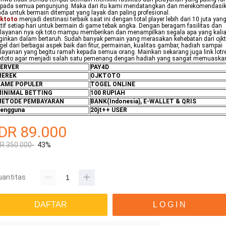
epada semua pengunjung. Maka dari itu kami mendatangkan dan merekomendasi
da untuk bermain ditempat yang layak dan paling profesional.
jktoto
menjadi destinasi terbaik saat ini dengan total player lebih dari 10 juta yan
tif setiap hari untuk bermain di game tebak angka. Dengan beragam fasilitas dan
layanan nya ojk toto mampu memberikan dan menampilkan segala apa yang kali
ginkan dalam bertaruh. Sudah banyak pemain yang merasakan kehebatan dari ojk
gel dari berbagai aspek baik dari fitur, permainan, kualitas gambar, hadiah sampai
layanan yang begitu ramah kepada semua orang. Mainkan sekarang juga link lotr
jktoto agar menjadi salah satu pemenang dengan hadiah yang sangat memuaska
ERVER
PAY4D
MEREK
OJKTOTO
AME POPULER
TOGEL ONLINE
INIMAL BETTING
100 RUPIAH
ETODE PEMBAYARAN
BANK(Indonesia), E-WALLET & QRIS
engguna
20jt++ USER
IDR 89.000
DR 350.000-
43%
uantitas
DAFTAR
L O G I N