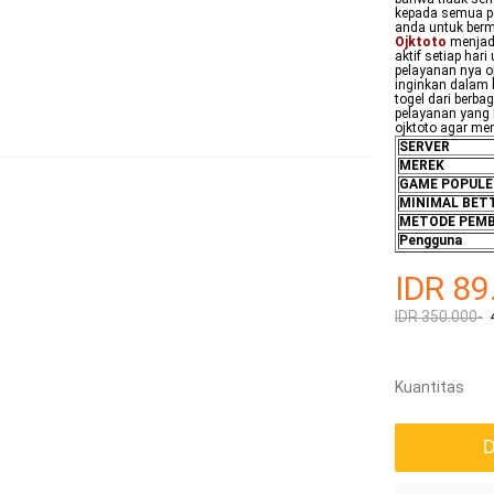
kepada semua p
anda untuk berm
Ojktoto
menjadi 
aktif setiap har
pelayanan nya o
inginkan dalam 
togel dari berba
pelayanan yang 
ojktoto agar m
SERVER
MEREK
GAME POPULE
MINIMAL BET
METODE PEM
Pengguna
IDR 89
IDR 350.000-
Kuantitas