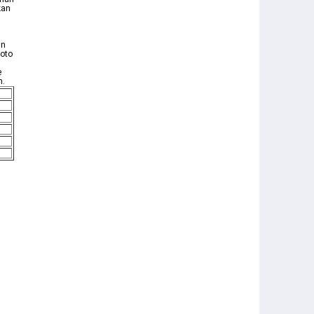
kan
g
an
toto
e
n.