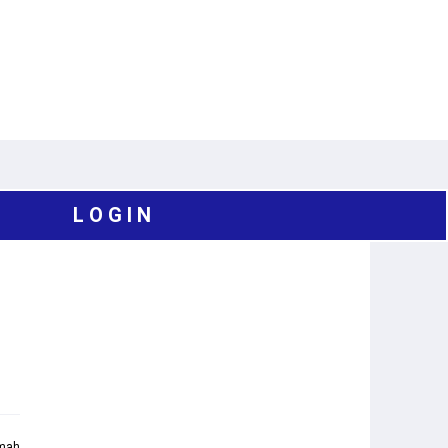
L O G I N
amah