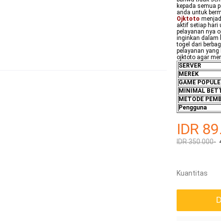
kepada semua p
anda untuk berm
Ojktoto
menjadi 
aktif setiap har
pelayanan nya o
inginkan dalam 
togel dari berba
pelayanan yang 
ojktoto agar m
SERVER
MEREK
GAME POPULE
MINIMAL BET
METODE PEM
Pengguna
IDR 89
IDR 350.000-
Kuantitas