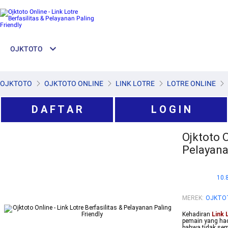
OJKTOTO
OJKTOTO
OJKTOTO ONLINE
LINK LOTRE
LOTRE ONLINE
D A F T A R
L O G I N
Ojktoto O
Pelayana
10.
MEREK
:
OJKTO
Kehadiran
Link 
pemain yang ha
bahwa tidak sem