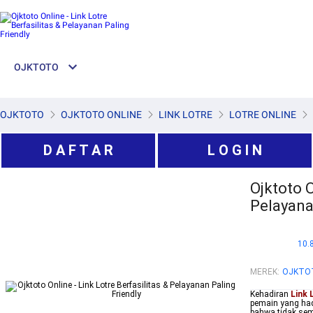
OJKTOTO
OJKTOTO
OJKTOTO ONLINE
LINK LOTRE
LOTRE ONLINE
D A F T A R
L O G I N
Ojktoto O
Pelayana
10.
MEREK
:
OJKTO
Kehadiran
Link 
pemain yang ha
bahwa tidak sem