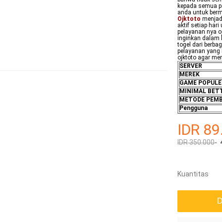
kepada semua p
anda untuk berm
Ojktoto
menjadi 
aktif setiap har
pelayanan nya o
inginkan dalam 
togel dari berba
pelayanan yang 
ojktoto agar m
SERVER
MEREK
GAME POPULE
MINIMAL BET
METODE PEM
Pengguna
IDR 89
IDR 350.000-
Kuantitas