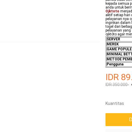
kepada semua p
anda untuk berm
Ojktoto
menjadi 
aktif setiap har
pelayanan nya o
inginkan dalam 
togel dari berba
pelayanan yang 
ojktoto agar m
SERVER
MEREK
GAME POPULE
MINIMAL BET
METODE PEM
Pengguna
IDR 89
IDR 350.000-
Kuantitas