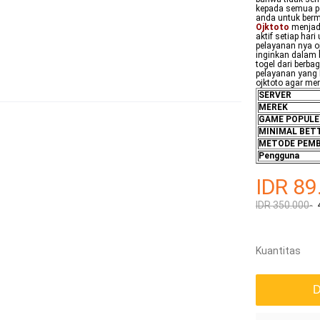
kepada semua p
anda untuk berm
Ojktoto
menjadi 
aktif setiap har
pelayanan nya o
inginkan dalam 
togel dari berba
pelayanan yang 
ojktoto agar m
SERVER
MEREK
GAME POPULE
MINIMAL BET
METODE PEM
Pengguna
IDR 89
IDR 350.000-
Kuantitas