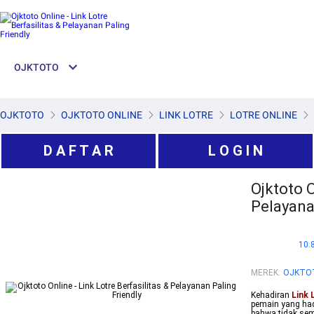
OJKTOTO
OJKTOTO
OJKTOTO ONLINE
LINK LOTRE
LOTRE ONLINE
D A F T A R
L O G I N
Ojktoto O
Pelayana
10.
MEREK
:
OJKTO
Kehadiran
Link 
pemain yang ha
bahwa tidak sem