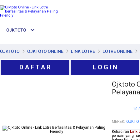
OJKTOTO
OJKTOTO
OJKTOTO ONLINE
LINK LOTRE
LOTRE ONLINE
D A F T A R
L O G I N
Ojktoto O
Pelayana
10.
MEREK
:
OJKTO
Kehadiran
Link 
pemain yang ha
bahwa tidak sem