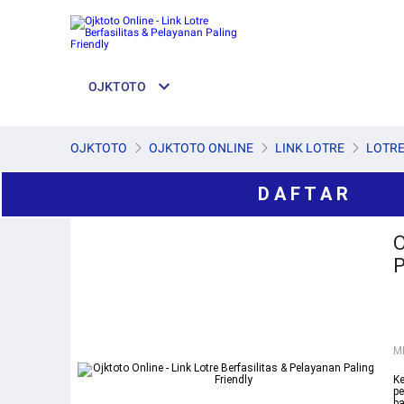
OJKTOTO
OJKTOTO
OJKTOTO ONLINE
LINK LOTRE
LOTRE
D A F T A R
O
P
M
K
p
ba