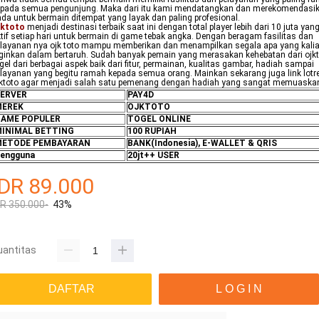
epada semua pengunjung. Maka dari itu kami mendatangkan dan merekomendasi
da untuk bermain ditempat yang layak dan paling profesional.
jktoto
menjadi destinasi terbaik saat ini dengan total player lebih dari 10 juta yan
tif setiap hari untuk bermain di game tebak angka. Dengan beragam fasilitas dan
layanan nya ojk toto mampu memberikan dan menampilkan segala apa yang kali
ginkan dalam bertaruh. Sudah banyak pemain yang merasakan kehebatan dari ojk
gel dari berbagai aspek baik dari fitur, permainan, kualitas gambar, hadiah sampai
layanan yang begitu ramah kepada semua orang. Mainkan sekarang juga link lotr
jktoto agar menjadi salah satu pemenang dengan hadiah yang sangat memuaska
ERVER
PAY4D
MEREK
OJKTOTO
AME POPULER
TOGEL ONLINE
INIMAL BETTING
100 RUPIAH
ETODE PEMBAYARAN
BANK(Indonesia), E-WALLET & QRIS
engguna
20jt++ USER
IDR 89.000
DR 350.000-
43%
uantitas
DAFTAR
L O G I N