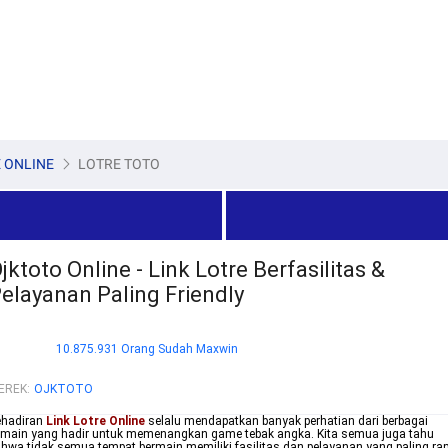
 ONLINE
LOTRE TOTO
jktoto Online - Link Lotre Berfasilitas &
elayanan Paling Friendly
10.875.931 Orang Sudah Maxwin
EREK
:
OJKTOTO
ehadiran
Link Lotre Online
selalu mendapatkan banyak perhatian dari berbagai
emain yang hadir untuk memenangkan game tebak angka. Kita semua juga tahu
hwa tidak semua tempat bermain memiliki fasilitas dan pelayanan yang paling r