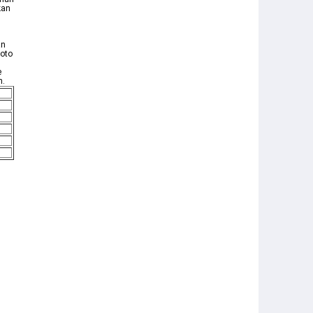
kan
g
an
toto
e
n.