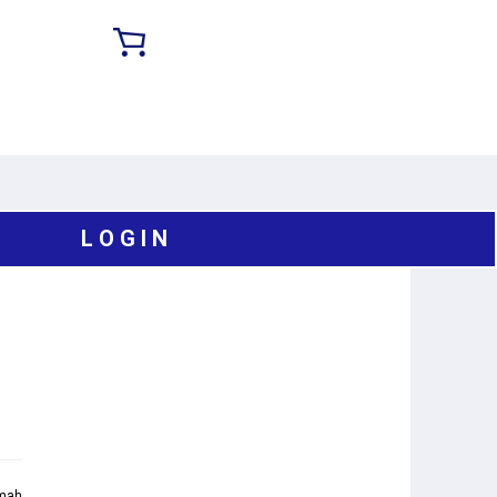
L O G I N
amah