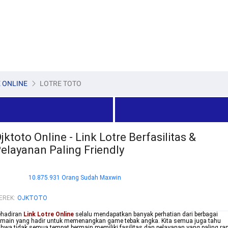
 ONLINE
LOTRE TOTO
jktoto Online - Link Lotre Berfasilitas &
elayanan Paling Friendly
10.875.931 Orang Sudah Maxwin
EREK
:
OJKTOTO
ehadiran
Link Lotre Online
selalu mendapatkan banyak perhatian dari berbagai
emain yang hadir untuk memenangkan game tebak angka. Kita semua juga tahu
hwa tidak semua tempat bermain memiliki fasilitas dan pelayanan yang paling r