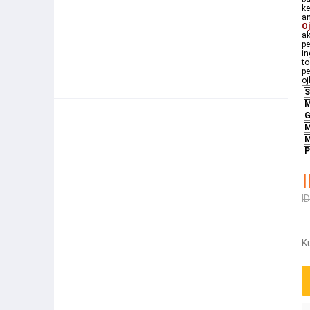
k
an
O
ak
pe
in
to
pe
o
S
G
M
M
P
I
K