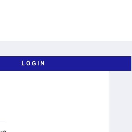
L O G I N
amah