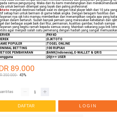
epada semua pengunjung. Maka dari itu kami mendatangkan dan merekomendasi
da untuk bermain ditempat yang layak dan paling profesional.
jktoto
menjadi destinasi terbaik saat ini dengan total player lebih dari 10 juta yan
tif setiap hari untuk bermain di game tebak angka. Dengan beragam fasilitas dan
layanan nya ojk toto mampu memberikan dan menampilkan segala apa yang kali
ginkan dalam bertaruh. Sudah banyak pemain yang merasakan kehebatan dari ojk
gel dari berbagai aspek baik dari fitur, permainan, kualitas gambar, hadiah sampai
layanan yang begitu ramah kepada semua orang. Mainkan sekarang juga link lotr
jktoto agar menjadi salah satu pemenang dengan hadiah yang sangat memuaska
ERVER
PAY4D
MEREK
OJKTOTO
AME POPULER
TOGEL ONLINE
INIMAL BETTING
100 RUPIAH
ETODE PEMBAYARAN
BANK(Indonesia), E-WALLET & QRIS
engguna
20jt++ USER
IDR 89.000
DR 350.000-
43%
uantitas
DAFTAR
L O G I N