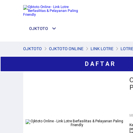
OJKTOTO
OJKTOTO
OJKTOTO ONLINE
LINK LOTRE
LOTRE
D A F T A R
O
P
M
K
p
ba