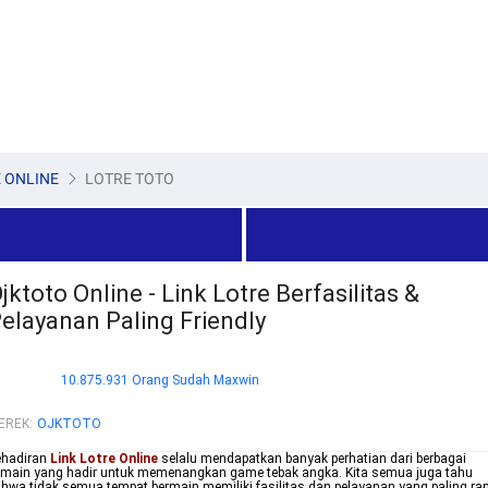
 ONLINE
LOTRE TOTO
jktoto Online - Link Lotre Berfasilitas &
elayanan Paling Friendly
10.875.931 Orang Sudah Maxwin
EREK
:
OJKTOTO
ehadiran
Link Lotre Online
selalu mendapatkan banyak perhatian dari berbagai
emain yang hadir untuk memenangkan game tebak angka. Kita semua juga tahu
hwa tidak semua tempat bermain memiliki fasilitas dan pelayanan yang paling r