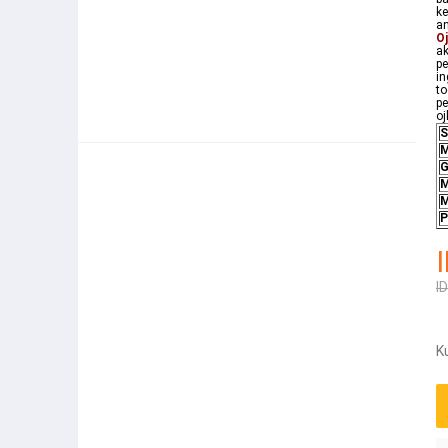
k
an
O
ak
pe
in
to
pe
o
S
G
M
M
P
I
K