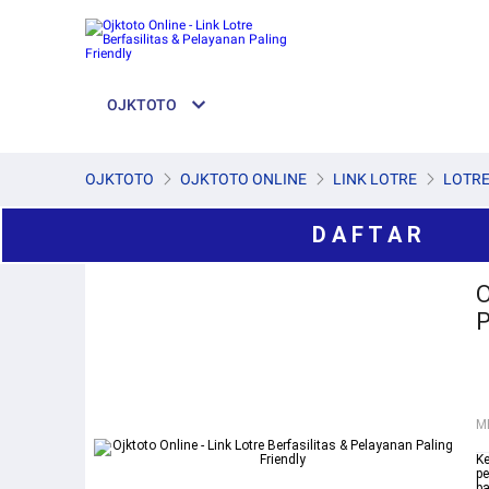
OJKTOTO
OJKTOTO
OJKTOTO ONLINE
LINK LOTRE
LOTRE
D A F T A R
O
P
M
K
p
ba