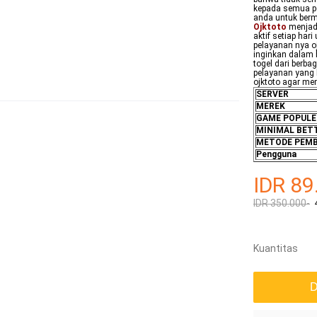
kepada semua p
anda untuk berm
Ojktoto
menjadi 
aktif setiap har
pelayanan nya o
inginkan dalam 
togel dari berba
pelayanan yang 
ojktoto agar m
SERVER
MEREK
GAME POPULE
MINIMAL BET
METODE PEM
Pengguna
IDR 89
IDR 350.000-
Kuantitas