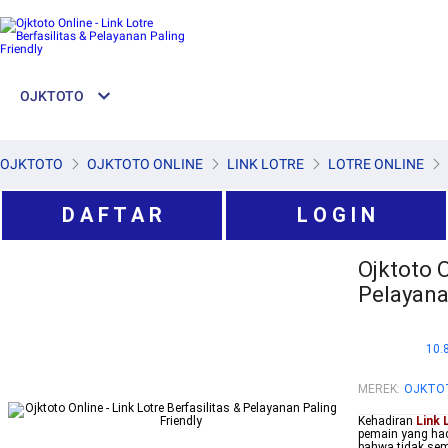
OJKTOTO
OJKTOTO
OJKTOTO ONLINE
LINK LOTRE
LOTRE ONLINE
D A F T A R
L O G I N
Ojktoto O
Pelayana
10.
MEREK
:
OJKTO
Kehadiran
Link 
pemain yang ha
bahwa tidak sem