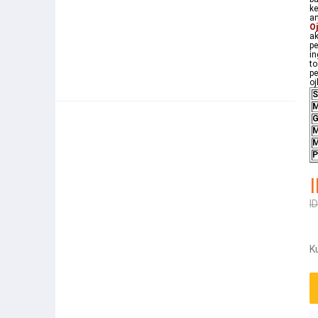
k
an
O
ak
pe
in
to
pe
o
S
G
M
M
P
I
K