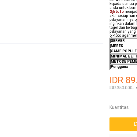
kepada semua p
anda untuk berm
Ojktoto
menjadi 
aktif setiap har
pelayanan nya o
inginkan dalam 
togel dari berba
pelayanan yang 
ojktoto agar m
SERVER
MEREK
GAME POPULE
MINIMAL BET
METODE PEM
Pengguna
IDR 89
IDR 350.000-
Kuantitas