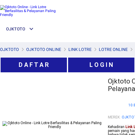
OJKTOTO
OJKTOTO
OJKTOTO ONLINE
LINK LOTRE
LOTRE ONLINE
D A F T A R
L O G I N
Ojktoto O
Pelayana
10.
MEREK
:
OJKTO
Kehadiran
Link 
pemain yang ha
bahwa tidak sem