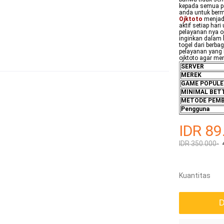
kepada semua p
anda untuk berm
Ojktoto
menjadi 
aktif setiap har
pelayanan nya o
inginkan dalam 
togel dari berba
pelayanan yang 
ojktoto agar m
SERVER
MEREK
GAME POPULE
MINIMAL BET
METODE PEM
Pengguna
IDR 89
IDR 350.000-
Kuantitas