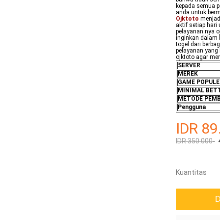
kepada semua p
anda untuk berm
Ojktoto
menjadi 
aktif setiap har
pelayanan nya o
inginkan dalam 
togel dari berba
pelayanan yang 
ojktoto agar m
SERVER
MEREK
GAME POPULE
MINIMAL BET
METODE PEM
Pengguna
IDR 89
IDR 350.000-
Kuantitas