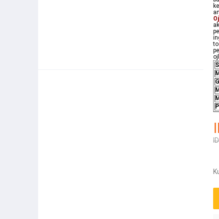
k
an
O
ak
pe
in
to
pe
o
S
G
M
M
P
I
K