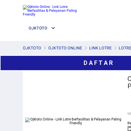
OJKTOTO
OJKTOTO
OJKTOTO ONLINE
LINK LOTRE
LOTRE
D A F T A R
O
P
M
K
p
ba