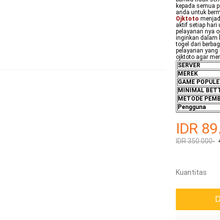
kepada semua p
anda untuk berm
Ojktoto
menjadi 
aktif setiap har
pelayanan nya o
inginkan dalam 
togel dari berba
pelayanan yang 
ojktoto agar m
SERVER
MEREK
GAME POPULE
MINIMAL BET
METODE PEM
Pengguna
IDR 89
IDR 350.000-
Kuantitas