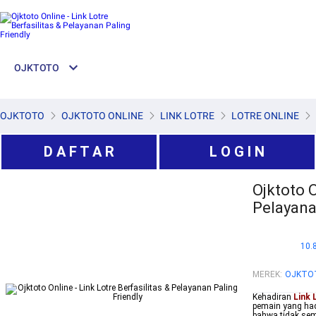
OJKTOTO
OJKTOTO
OJKTOTO ONLINE
LINK LOTRE
LOTRE ONLINE
D A F T A R
L O G I N
Ojktoto O
Pelayana
10.
MEREK
:
OJKTO
Kehadiran
Link 
pemain yang ha
bahwa tidak sem