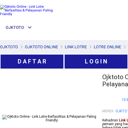
OJKTOTO
OJKTOTO
OJKTOTO ONLINE
LINK LOTRE
LOTRE ONLINE
D A F T A R
L O G I N
Ojktoto O
Pelayana
10.
MEREK
:
OJKTO
Kehadiran
Link 
pemain yang ha
bahwa tidak sem